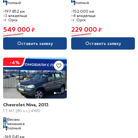
полный
полный
197 852 км
152 000 км
3 владельца
4 владельца
г. Орск
г. Орск
549 000
229 000
₽
₽
599 000
239 000
Оставить заявку
Оставить заявку
-4%
Chevrolet Niva, 2013
1.7 MT (80 л.с.) 4WD
бензин
механика
полный
169 041 км