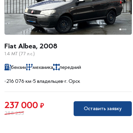
Fiat Albea, 2008
1.4 MT (77 л.с.)
бензин
механика
передний
216 076 км
5 владельцев
г. Орск
237 000
₽
Оставить заявку
288 235