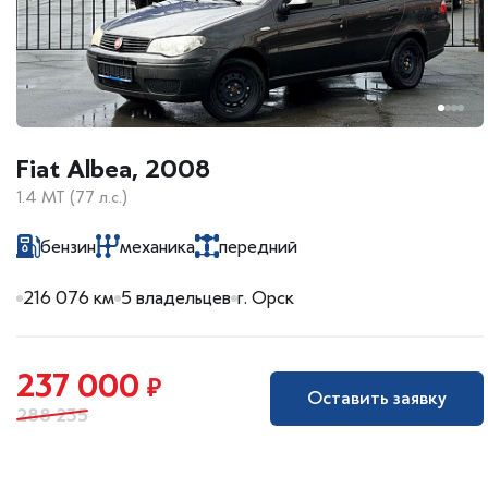
Fiat Albea, 2008
1.4 MT (77 л.с.)
бензин
механика
передний
216 076 км
5 владельцев
г. Орск
237 000
₽
Оставить заявку
288 235